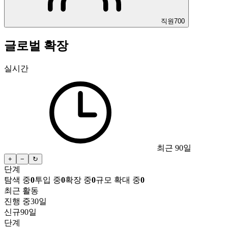
직원
700
글로벌 확장
실시간
최근 90일
+
−
↻
단계
탐색 중
0
투입 중
0
확장 중
0
규모 확대 중
0
최근 활동
진행 중
30일
신규
90일
단계