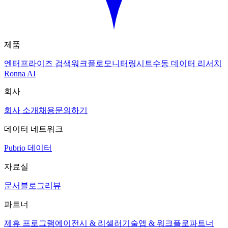
제품
엔터프라이즈 검색
워크플로
모니터링
시트
수동 데이터 리서치
Ronna AI
회사
회사 소개
채용
문의하기
데이터 네트워크
Pubrio 데이터
자료실
문서
블로그
리뷰
파트너
제휴 프로그램
에이전시 & 리셀러
기술
앱 & 워크플로
파트너