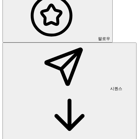
팔로우
시퀀스