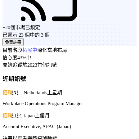
+
20
個市場
已鎖定
已顯示 23 個中的 3 個
免費註冊
目前階段
拓展中
深化當地布局
信心度
43%
中
開始追蹤於
2023
首個訊號
近期訊號
招聘
🇳🇱
Netherlands
上星期
Workplace Operations Program Manager
招聘
🇯🇵
Japan
上個月
Account Executive, APAC (Japan)
註冊以查看完整訊號動態