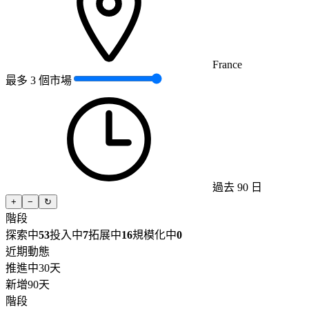
France
最多 3 個市場
過去 90 日
+
−
↻
階段
探索中
53
投入中
7
拓展中
16
規模化中
0
近期動態
推進中
30天
新增
90天
階段