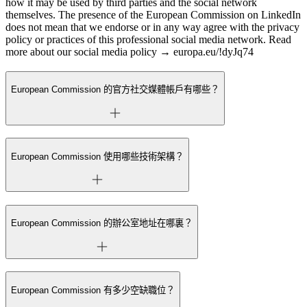
how it may be used by third parties and the social network
themselves. The presence of the European Commission on LinkedIn
does not mean that we endorse or in any way agree with the privacy
policy or practices of this professional social media network. Read
more about our social media policy → europa.eu/!dyJq74
European Commission 的官方社交媒體帳戶有哪些？
European Commission 使用哪些技術架構？
European Commission 的辦公室地址在哪裏？
European Commission 有多少空缺職位？