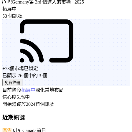
🇩🇪
Germany
第 3rd 個進入的市場 · 2025
拓展中
53 個訊號
+
73
個市場
已鎖定
已顯示 76 個中的 3 個
免費註冊
目前階段
拓展中
深化當地布局
信心度
51%
中
開始追蹤於
2024
首個訊號
近期訊號
廣告
🇨🇦
Canada
前日