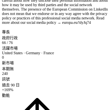
careful about how they disclose their personal information and about
how it may be used by third parties and the social network
themselves. The presence of the European Commission on LinkedIn
does not mean that we endorse or in any way agree with the privacy
policy or practices of this professional social media network. Read
more about our social media policy → europa.eu/!dyJq74
專長
政府行政
66
/ 76
活躍市場
United States · Germany · France
0
新市場
本期無
240
訊號
過去 90 日
+169%
動能