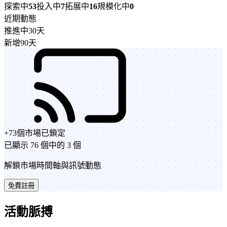
探索中
53
投入中
7
拓展中
16
規模化中
0
近期動態
推進中
30天
新增
90天
+
73
個市場
已鎖定
已顯示 76 個中的 3 個
解鎖市場時間軸與訊號動態
免費註冊
活動脈搏