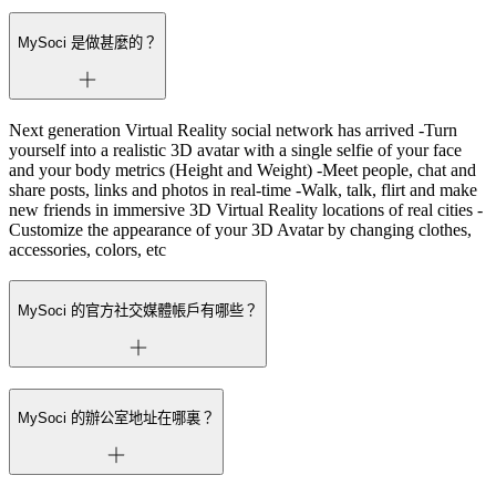
MySoci 是做甚麼的？
Next generation Virtual Reality social network has arrived -Turn
yourself into a realistic 3D avatar with a single selfie of your face
and your body metrics (Height and Weight) -Meet people, chat and
share posts, links and photos in real-time -Walk, talk, flirt and make
new friends in immersive 3D Virtual Reality locations of real cities -
Customize the appearance of your 3D Avatar by changing clothes,
accessories, colors, etc
MySoci 的官方社交媒體帳戶有哪些？
MySoci 的辦公室地址在哪裏？