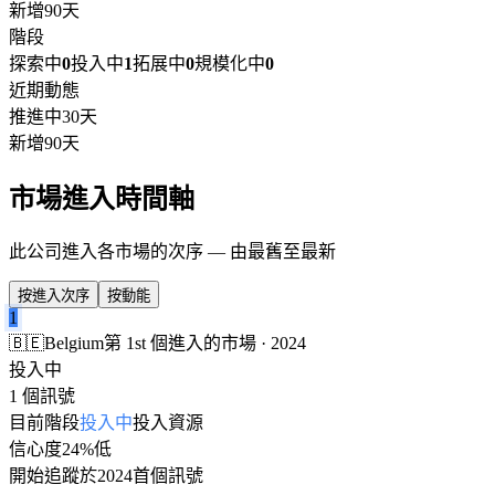
新增
90天
階段
探索中
0
投入中
1
拓展中
0
規模化中
0
近期動態
推進中
30天
新增
90天
市場進入時間軸
此公司進入各市場的次序 — 由最舊至最新
按進入次序
按動能
1
🇧🇪
Belgium
第 1st 個進入的市場 · 2024
投入中
1 個訊號
目前階段
投入中
投入資源
信心度
24%
低
開始追蹤於
2024
首個訊號