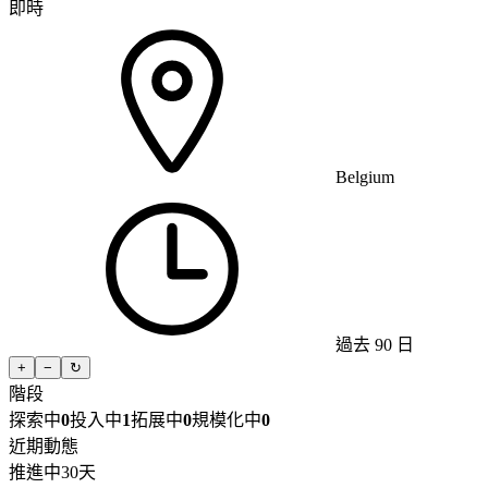
即時
Belgium
過去 90 日
+
−
↻
階段
探索中
0
投入中
1
拓展中
0
規模化中
0
近期動態
推進中
30天