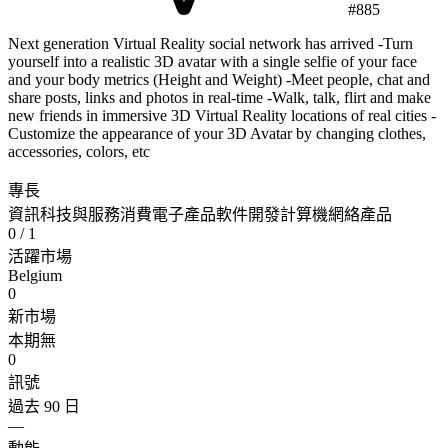
#885
Next generation Virtual Reality social network has arrived -Turn
yourself into a realistic 3D avatar with a single selfie of your face
and your body metrics (Height and Weight) -Meet people, chat and
share posts, links and photos in real-time -Walk, talk, flirt and make
new friends in immersive 3D Virtual Reality locations of real cities -
Customize the appearance of your 3D Avatar by changing clothes,
accessories, colors, etc
專長
資訊科技與服務
消費電子產品
軟件開發
計算機網絡產品
0
/ 1
活躍市場
Belgium
0
新市場
本期無
0
訊號
過去 90 日
—