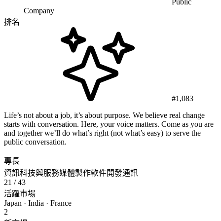
Public
Company
排名
#1,083
Life’s not about a job, it’s about purpose. We believe real change
starts with conversation. Here, your voice matters. Come as you are
and together we’ll do what’s right (not what’s easy) to serve the
public conversation.
專長
資訊科技與服務
媒體製作
軟件開發
通訊
21
/ 43
活躍市場
Japan · India · France
2