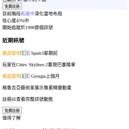
免費註冊
目前階段
拓展中
深化當地布局
信心度
45%
中
開始追蹤於
1998
首個訊號
近期訊號
產品發布
🇪🇸
Spain
3星期前
玩家在Cities: Skylines 2重現巴塞隆拿
產品發布
🇬🇪
Georgia
上個月
格魯吉亞藝術家展示像素精靈動畫
註冊以查看完整訊號動態
免費註冊
值得了解