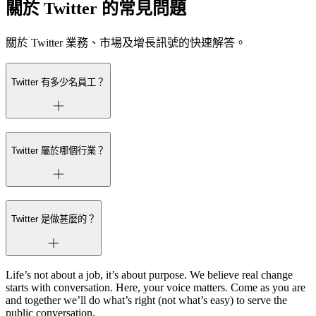
關於 Twitter 的常見問題
關於 Twitter 業務、市場及增長訊號的快速解答。
Twitter 有多少名員工？
Twitter 屬於哪個行業？
Twitter 是做甚麼的？
Life’s not about a job, it’s about purpose. We believe real change
starts with conversation. Here, your voice matters. Come as you are
and together we’ll do what’s right (not what’s easy) to serve the
public conversation.