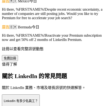
廣告
🇲🇽
Mexico
今日
Hi there, %FIRSTNAME%!Despite recent economic uncertainty, a
number of companies are still posting jobs. Would you like to try
Premium for free to accelerate your job search?
廣告
🇧🇲
Bermuda
今日
Hi there, %FIRSTNAME%!Reactivate your Premium subscription
now and get 50% off 2 months of LinkedIn Premium.
註冊以查看完整訊號動態
免費註冊
值得了解
關於 LinkedIn 的常見問題
關於 LinkedIn 業務、市場及增長訊號的快速解答。
LinkedIn 有多少名員工？