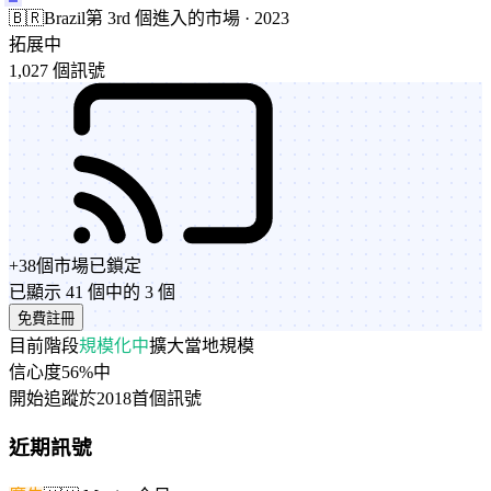
🇧🇷
Brazil
第 3rd 個進入的市場 · 2023
拓展中
1,027 個訊號
+
38
個市場
已鎖定
已顯示 41 個中的 3 個
免費註冊
目前階段
規模化中
擴大當地規模
信心度
56%
中
開始追蹤於
2018
首個訊號
近期訊號