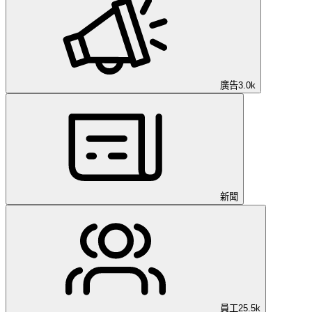
廣告
3.0k
新聞
員工
25.5k