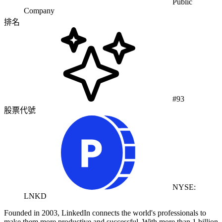
Public
Company
排名
#93
股票代號
NYSE:
LNKD
Founded in 2003, LinkedIn connects the world's professionals to
make them more productive and successful. With more than 1 billion