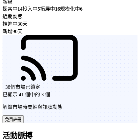
階段
探索中
14
投入中
5
拓展中
16
規模化中
6
近期動態
推進中
30天
新增
90天
+
38
個市場
已鎖定
已顯示 41 個中的 3 個
解鎖市場時間軸與訊號動態
免費註冊
活動脈搏