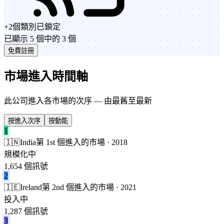
+
2
個類別
已鎖定
已顯示 5 個中的 3 個
免費註冊
市場進入時間軸
此公司進入各市場的次序 — 由最舊至最新
按進入次序
按動能
1
🇮🇳
India
第 1st 個進入的市場 · 2018
規模化中
1,654 個訊號
2
🇮🇪
Ireland
第 2nd 個進入的市場 · 2021
投入中
1,287 個訊號
3