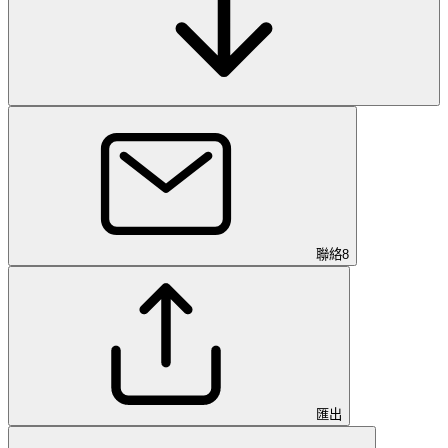
聯絡
8
匯出