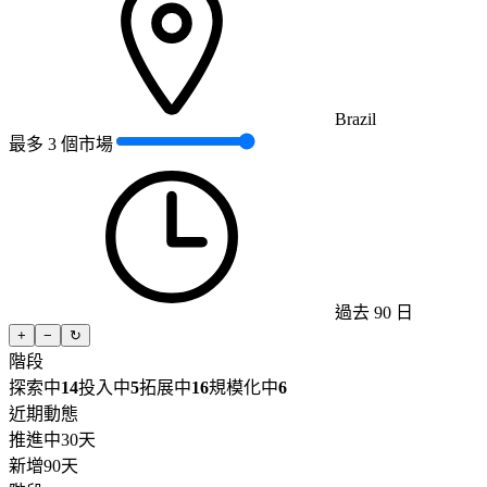
Brazil
最多 3 個市場
過去 90 日
+
−
↻
階段
探索中
14
投入中
5
拓展中
16
規模化中
6
近期動態
推進中
30天
新增
90天