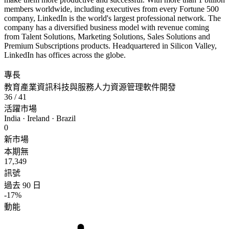
members worldwide, including executives from every Fortune 500
company, LinkedIn is the world's largest professional network. The
company has a diversified business model with revenue coming
from Talent Solutions, Marketing Solutions, Sales Solutions and
Premium Subscriptions products. Headquartered in Silicon Valley,
LinkedIn has offices across the globe.
專長
教育產業
資訊科技與服務
人力資源管理
軟件開發
36
/ 41
活躍市場
India · Ireland · Brazil
0
新市場
本期無
17,349
訊號
過去 90 日
-17%
動能