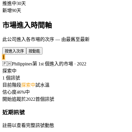
推進中
30天
新增
90天
市場進入時間軸
此公司進入各市場的次序 — 由最舊至最新
按進入次序
按動能
1
🇵🇭
Philippines
第 1st 個進入的市場 · 2022
探索中
1 個訊號
目前階段
探索中
試水溫
信心度
46%
中
開始追蹤於
2022
首個訊號
近期訊號
註冊以查看完整訊號動態