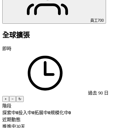
員工
700
全球擴張
即時
過去 90 日
+
−
↻
階段
探索中
0
投入中
0
拓展中
0
規模化中
0
近期動態
推進中
30天