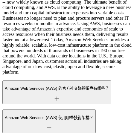
-- now widely known as cloud computing. The ultimate benefit of
cloud computing, and AWS, is the ability to leverage a new business
model and turn capital infrastructure expenses into variable costs.
Businesses no longer need to plan and procure servers and other IT
resources weeks or months in advance. Using AWS, businesses can
take advantage of Amazon's expertise and economies of scale to
access resources when their business needs them, delivering results
faster and at a lower cost. Today, Amazon Web Services provides a
highly reliable, scalable, low-cost infrastructure platform in the cloud
that powers hundreds of thousands of businesses in 190 countries
around the world. With data center locations in the U.S., Europe,
Singapore, and Japan, customers across all industries are taking
advantage of our low cost, elastic, open and flexible, secure
platform.
Amazon Web Services (AWS) 的官方社交媒體帳戶有哪些？
Amazon Web Services (AWS) 使用哪些技術架構？