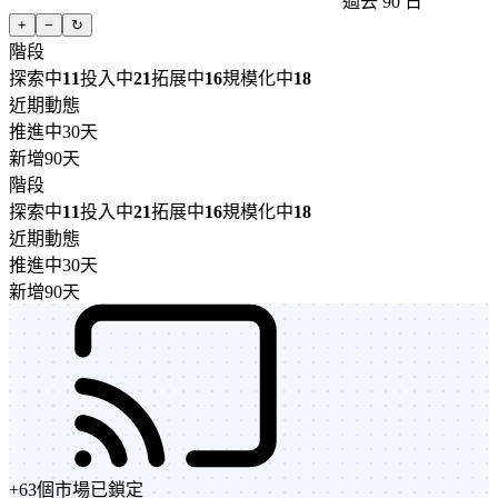
過去 90 日
+
−
↻
階段
探索中
11
投入中
21
拓展中
16
規模化中
18
近期動態
推進中
30天
新增
90天
階段
探索中
11
投入中
21
拓展中
16
規模化中
18
近期動態
推進中
30天
新增
90天
+
63
個市場
已鎖定