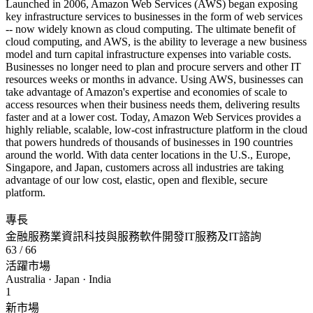
Launched in 2006, Amazon Web Services (AWS) began exposing
key infrastructure services to businesses in the form of web services
-- now widely known as cloud computing. The ultimate benefit of
cloud computing, and AWS, is the ability to leverage a new business
model and turn capital infrastructure expenses into variable costs.
Businesses no longer need to plan and procure servers and other IT
resources weeks or months in advance. Using AWS, businesses can
take advantage of Amazon's expertise and economies of scale to
access resources when their business needs them, delivering results
faster and at a lower cost. Today, Amazon Web Services provides a
highly reliable, scalable, low-cost infrastructure platform in the cloud
that powers hundreds of thousands of businesses in 190 countries
around the world. With data center locations in the U.S., Europe,
Singapore, and Japan, customers across all industries are taking
advantage of our low cost, elastic, open and flexible, secure
platform.
專長
金融服務業
資訊科技與服務
軟件開發
IT服務及IT諮詢
63
/ 66
活躍市場
Australia · Japan · India
1
新市場