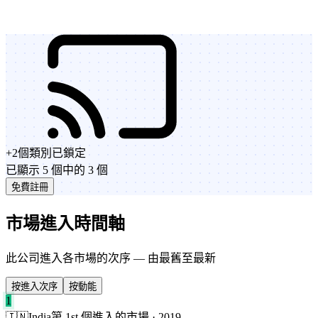
+
2
個類別
已鎖定
已顯示 5 個中的 3 個
免費註冊
市場進入時間軸
此公司進入各市場的次序 — 由最舊至最新
按進入次序
按動能
1
🇮🇳
India
第 1st 個進入的市場 · 2019