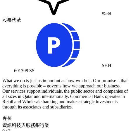
#589
股票代號
SHH:
601398.SS
What we do is just as important as how we do it. Our promise – that
everything is possible – governs how we approach our business.
Our services support individuals, the public sector and companies of
all sizes in Qatar and internationally. Commercial Bank operates in
Retail and Wholesale banking and makes strategic investments
through its associates and subsidiaries.
專長
資訊科技與服務
銀行業
0
/ 3