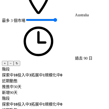
Australia
最多 3 個市場
過去 90 日
+
−
↻
階段
探索中
10
投入中
3
拓展中
1
規模化中
0
近期動態
推進中
30天
新增
90天
階段
探索中
10
投入中
3
拓展中
1
規模化中
0