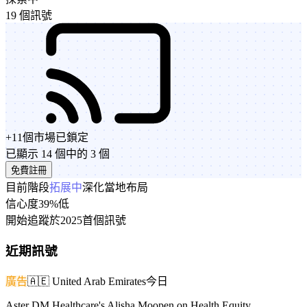
19 個訊號
+
11
個市場
已鎖定
已顯示 14 個中的 3 個
免費註冊
目前階段
拓展中
深化當地布局
信心度
39%
低
開始追蹤於
2025
首個訊號
近期訊號
廣告
🇦🇪
United Arab Emirates
今日
Aster DM Healthcare's Alisha Moopen on Health Equity,