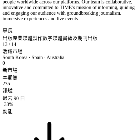
people worldwide across our platforms. Our team is collaborative,
innovative and committed to TIME’s mission of informing, guiding
and engaging our audience with groundbreaking journalism,
immersive experiences and live events.
專長
出版產業
媒體製作
數字媒體
書籍及期刊出版
13
/ 14
活躍市場
South Korea · Spain · Australia
0
新市場
本期無
235
訊號
過去 90 日
-33%
動能