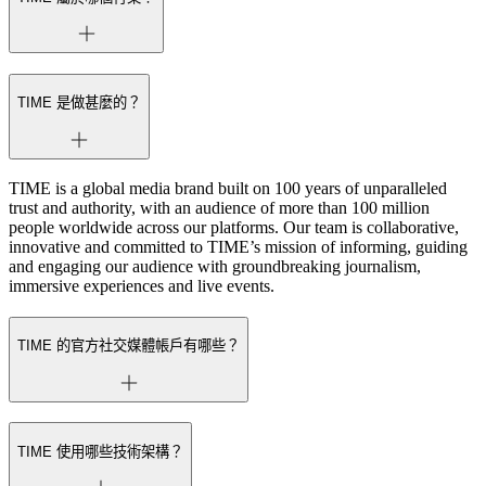
TIME 是做甚麼的？
TIME is a global media brand built on 100 years of unparalleled
trust and authority, with an audience of more than 100 million
people worldwide across our platforms. Our team is collaborative,
innovative and committed to TIME’s mission of informing, guiding
and engaging our audience with groundbreaking journalism,
immersive experiences and live events.
TIME 的官方社交媒體帳戶有哪些？
TIME 使用哪些技術架構？