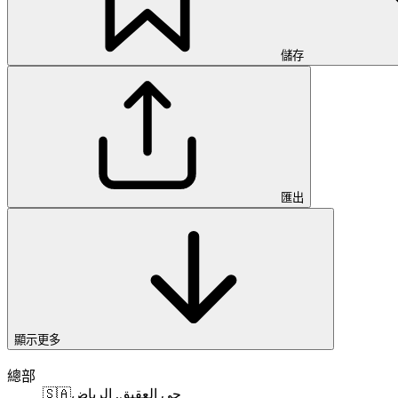
儲存
匯出
顯示更多
總部
🇸🇦
حي العقيق, الرياض