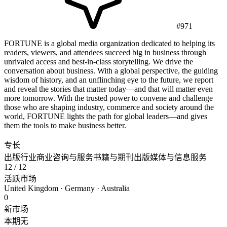
#971
FORTUNE is a global media organization dedicated to helping its
readers, viewers, and attendees succeed big in business through
unrivaled access and best-in-class storytelling. We drive the
conversation about business. With a global perspective, the guiding
wisdom of history, and an unflinching eye to the future, we report
and reveal the stories that matter today—and that will matter even
more tomorrow. With the trusted power to convene and challenge
those who are shaping industry, commerce and society around the
world, FORTUNE lights the path for global leaders—and gives
them the tools to make business better.
专长
出版行业
商业咨询与服务
书籍与期刊出版
媒体与信息服务
12
/ 12
活跃市场
United Kingdom · Germany · Australia
0
新市场
本期无