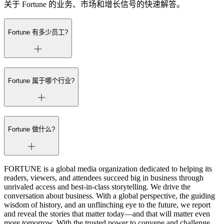
关于 Fortune 的业务、市场和增长信号的快速解答。
Fortune 有多少员工?
Fortune 属于哪个行业?
Fortune 做什么?
FORTUNE is a global media organization dedicated to helping its
readers, viewers, and attendees succeed big in business through
unrivaled access and best-in-class storytelling. We drive the
conversation about business. With a global perspective, the guiding
wisdom of history, and an unflinching eye to the future, we report
and reveal the stories that matter today—and that will matter even
more tomorrow. With the trusted power to convene and challenge