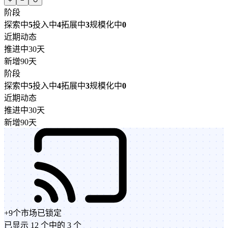
+
−
↻
阶段
探索中
5
投入中
4
拓展中
3
规模化中
0
近期动态
推进中
30天
新增
90天
阶段
探索中
5
投入中
4
拓展中
3
规模化中
0
近期动态
推进中
30天
新增
90天
+
9
个市场
已锁定
已显示 12 个中的 3 个