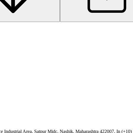
ce Industrial Area, Satpur Midc, Nashik, Maharashtra 422007, In (+10)