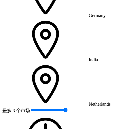
Germany
India
Netherlands
最多 3 个市场