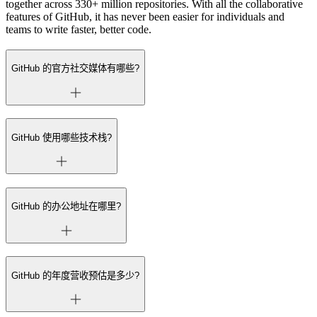
together across 330+ million repositories. With all the collaborative
features of GitHub, it has never been easier for individuals and
teams to write faster, better code.
GitHub 的官方社交媒体有哪些?
GitHub 使用哪些技术栈?
GitHub 的办公地址在哪里?
GitHub 的年度营收预估是多少?