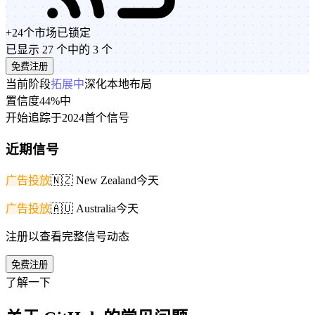
+
24
个市场
已锁定
已显示 27 个中的 3 个
免费注册
当前阶段
拓展中
深化本地布局
置信度
44%
中
开始追踪于
2024
首个信号
近期信号
广告投放
🇳🇿
New Zealand
今天
广告投放
🇦🇺
Australia
今天
注册以查看完整信号动态
免费注册
了解一下