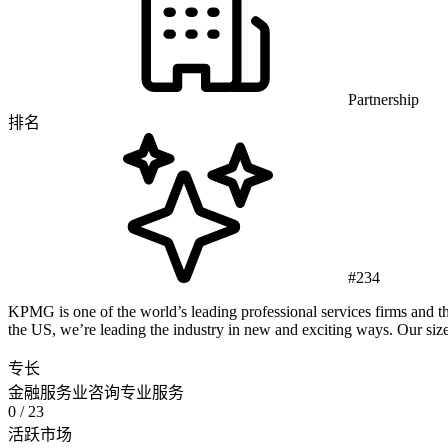
Partnership
排名
#234
KPMG is one of the world’s leading professional services firms and t
the US, we’re leading the industry in new and exciting ways. Our siz
专长
金融服务业
咨询
专业服务
0
/ 23
活跃市场