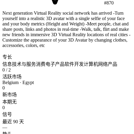
#870
Next generation Virtual Reality social network has arrived -Turn
yourself into a realistic 3D avatar with a single selfie of your face
and your body metrics (Height and Weight) -Meet people, chat and
share posts, links and photos in real-time -Walk, talk, flirt and make
new friends in immersive 3D Virtual Reality locations of real cities -
Customize the appearance of your 3D Avatar by changing clothes,
accessories, colors, etc
专长
信息技术与服务
消费电子产品
软件开发
计算机网络产品
0
/ 2
活跃市场
Belgium · Egypt
0
新市场
本期无
0
信号
最近 90 天
—