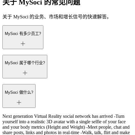
关于 MySoci 的常见问题
关于 MySoci 的业务、市场和增长信号的快速解答。
MySoci 有多少员工?
MySoci 属于哪个行业?
MySoci 做什么?
Next generation Virtual Reality social network has arrived -Turn
yourself into a realistic 3D avatar with a single selfie of your face
and your body metrics (Height and Weight) -Meet people, chat and
share posts, links and photos in real-time -Walk, talk, flirt and make