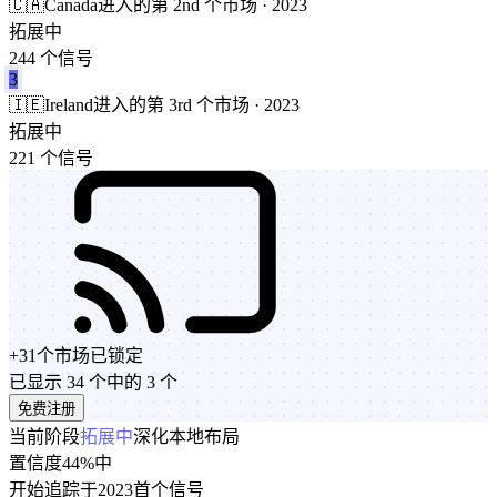
🇨🇦
Canada
进入的第 2nd 个市场 · 2023
拓展中
244 个信号
3
🇮🇪
Ireland
进入的第 3rd 个市场 · 2023
拓展中
221 个信号
+
31
个市场
已锁定
已显示 34 个中的 3 个
免费注册
当前阶段
拓展中
深化本地布局
置信度
44%
中
开始追踪于
2023
首个信号