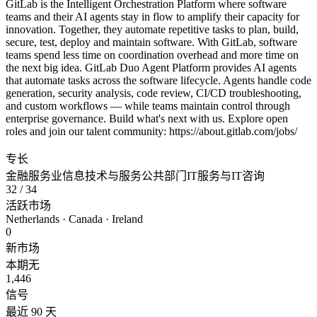
GitLab is the Intelligent Orchestration Platform where software
teams and their AI agents stay in flow to amplify their capacity for
innovation. Together, they automate repetitive tasks to plan, build,
secure, test, deploy and maintain software. With GitLab, software
teams spend less time on coordination overhead and more time on
the next big idea. GitLab Duo Agent Platform provides AI agents
that automate tasks across the software lifecycle. Agents handle code
generation, security analysis, code review, CI/CD troubleshooting,
and custom workflows — while teams maintain control through
enterprise governance. Build what's next with us. Explore open
roles and join our talent community: https://about.gitlab.com/jobs/
专长
金融服务业
信息技术与服务
公共部门
IT服务与IT咨询
32
/ 34
活跃市场
Netherlands · Canada · Ireland
0
新市场
本期无
1,446
信号
最近 90 天