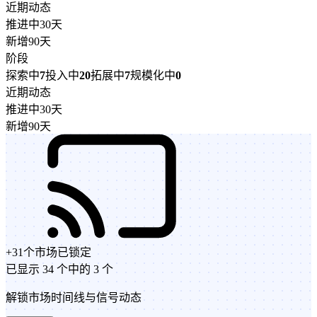
近期动态
推进中
30天
新增
90天
阶段
探索中
7
投入中
20
拓展中
7
规模化中
0
近期动态
推进中
30天
新增
90天
+
31
个市场
已锁定
已显示 34 个中的 3 个
解锁市场时间线与信号动态