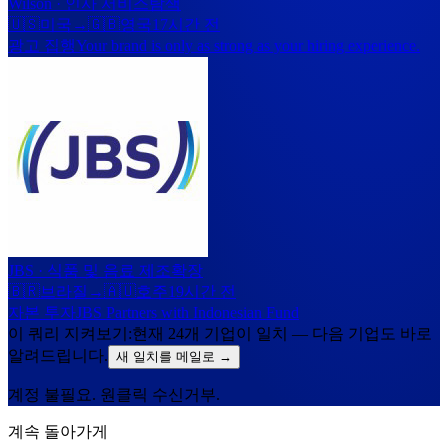
Wilson
·
인사 서비스
탐색
🇺🇸
미국
→
🇬🇧
영국
17시간 전
광고 집행
Your brand is only as strong as your hiring experience.
JBS
·
식품 및 음료 제조
확장
🇧🇷
브라질
→
🇦🇺
호주
19시간 전
자본 투자
JBS Partners with Indonesian Fund
이 쿼리 지켜보기:
현재 24개 기업이 일치 — 다음 기업도 바로
알려드립니다.
새 일치를 메일로
→
계정 불필요. 원클릭 수신거부.
계속 돌아가게