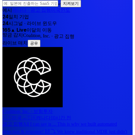
↵
지켜보기
예시
캐나다 · 광고 집행
미국
인도
24
일치 기업
24
시그널 · 라이브 윈도우
165
▲ Live
이달의 이동
방금 감지
Coalition, Inc.
·
광고 집행
라이브 매치
공유
Coalition, Inc.
·
보험
투자
🇺🇸
미국
→
🇨🇦
캐나다
10시간 전
광고 집행
All I can say is ... This is why we built automated
detection & response! 🙌 ⤵️ We knew traditional MDR just didn't