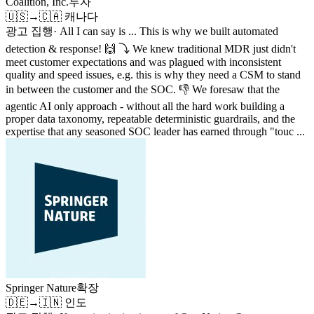
Coalition, Inc.
투자
🇺🇸
→
🇨🇦
캐나다
광고 집행
·
All I can say is ... This is why we built automated
detection & response! 🙌 ⤵️ We knew traditional MDR just didn't
meet customer expectations and was plagued with inconsistent
quality and speed issues, e.g. this is why they need a CSM to stand
in between the customer and the SOC. 👎 We foresaw that the
agentic AI only approach - without all the hard work building a
proper data taxonomy, repeatable deterministic guardrails, and the
expertise that any seasoned SOC leader has earned through "touc ...
Springer Nature
확장
🇩🇪
→
🇮🇳
인도