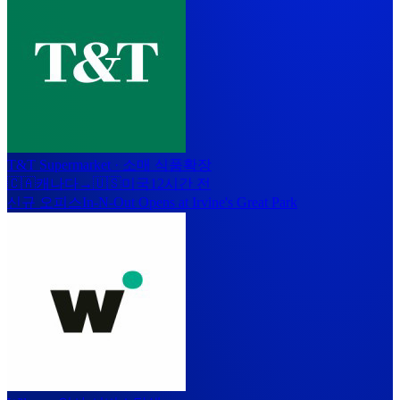
T&T Supermarket
·
소매 식품
확장
🇨🇦
캐나다
→
🇺🇸
미국
12시간 전
신규 오피스
In-N-Out Opens at Irvine's Great Park