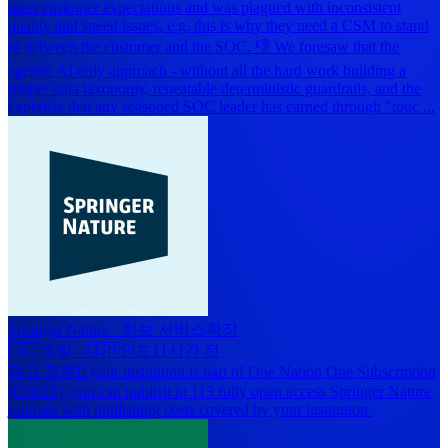
meet customer expectations and was plagued with inconsistent
quality and speed issues, e.g. this is why they need a CSM to stand
in between the customer and the SOC. 👎 We foresaw that the
agentic AI only approach - without all the hard work building a
proper data taxonomy, repeatable deterministic guardrails, and the
expertise that any seasoned SOC leader has earned through "touc ...
Springer Nature
·
정보 서비스
확장
🇩🇪
독일
→
🇮🇳
인도
11시간 전
광고 집행
If your institution is part of One Nation One Subscription
(ONOS), you can publish in 113 fully open access Springer Nature
journals with publishing costs covered by your institution.