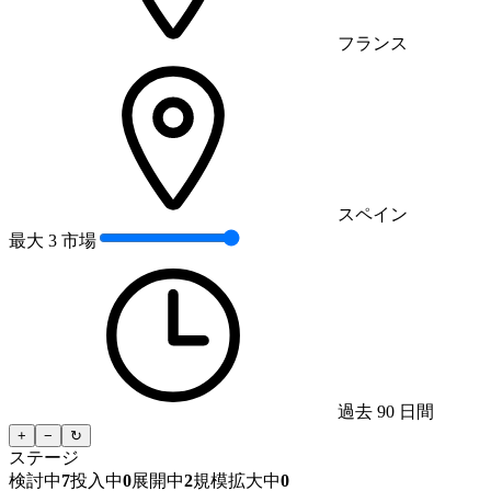
フランス
スペイン
最大 3 市場
過去 90 日間
+
−
↻
ステージ
検討中
7
投入中
0
展開中
2
規模拡大中
0