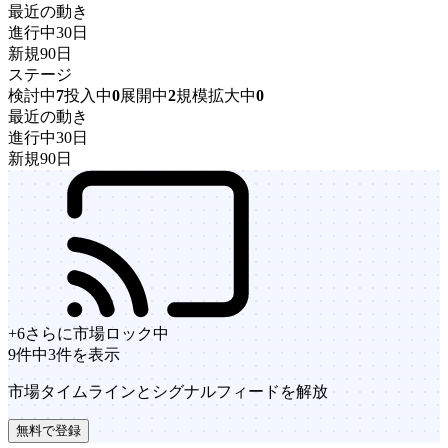
最近の動き
進行中
30日
新規
90日
ステージ
検討中
7
投入中
0
展開中
2
規模拡大中
0
最近の動き
進行中
30日
新規
90日
+
6
さらに市場
ロック中
9件中3件を表示
市場タイムラインとシグナルフィードを解放
無料で登録