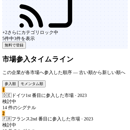
+
2
さらにカテゴリ
ロック中
5件中3件を表示
無料で登録
市場参入タイムライン
この企業が各市場へ参入した順序 — 古い順から新しい順へ
参入順
モメンタム順
1
🇩🇪
ドイツ
1st 番目に参入した市場 · 2023
検討中
14 件のシグナル
2
🇫🇷
フランス
2nd 番目に参入した市場 · 2023
検討中