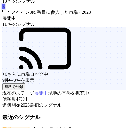
13 件のシグナル
3
🇪🇸
スペイン
3rd 番目に参入した市場 · 2023
展開中
11 件のシグナル
+
6
さらに市場
ロック中
9件中3件を表示
無料で登録
現在のステージ
展開中
現地の基盤を拡充中
信頼度
47%
中
追跡開始
2023
最初のシグナル
最近のシグナル