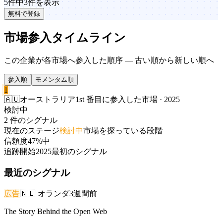
5件中3件を表示
無料で登録
市場参入タイムライン
この企業が各市場へ参入した順序 — 古い順から新しい順へ
参入順
モメンタム順
1
🇦🇺
オーストラリア
1st 番目に参入した市場 · 2025
検討中
2 件のシグナル
現在のステージ
検討中
市場を探っている段階
信頼度
47%
中
追跡開始
2025
最初のシグナル
最近のシグナル
広告
🇳🇱
オランダ
3週間前
The Story Behind the Open Web