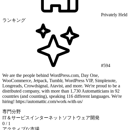
Privately Held
ランキング
#594
We are the people behind WordPress.com, Day One,
WooCommerce, Jetpack, Tumblr, WordPress VIP, Simplenote,
Longreads, Crowdsignal, Atavist, and more. We're proud to be a
distributed company, with more than 1,730 Automatticians in 92
countries (and counting), speaking 116 different languages. We're
hiring! https://automattic.com/work-with-us/
専門分野
IT＆サービス
インターネット
ソフトウェア開発
0
/ 1
アクティブな市場