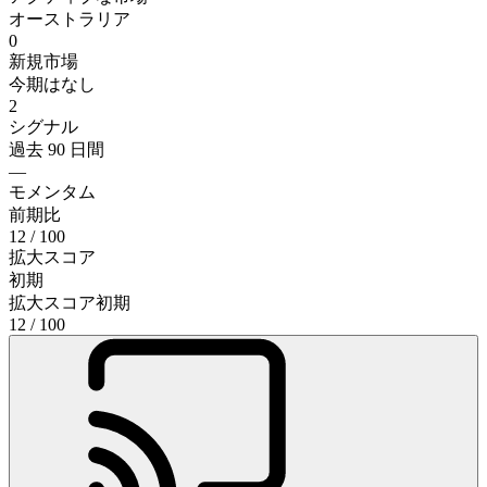
オーストラリア
0
新規市場
今期はなし
2
シグナル
過去 90 日間
—
モメンタム
前期比
12
/ 100
拡大スコア
初期
拡大スコア
初期
12
/ 100