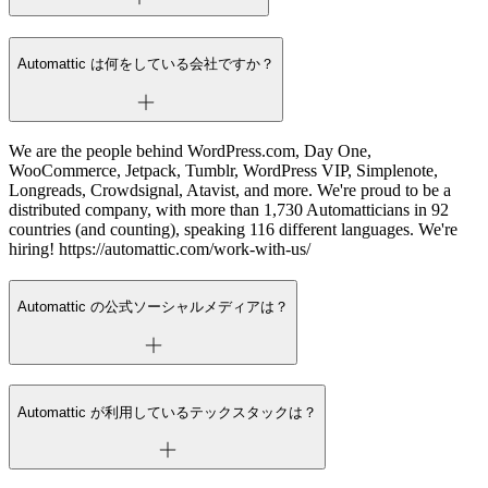
Automattic は何をしている会社ですか？
We are the people behind WordPress.com, Day One,
WooCommerce, Jetpack, Tumblr, WordPress VIP, Simplenote,
Longreads, Crowdsignal, Atavist, and more. We're proud to be a
distributed company, with more than 1,730 Automatticians in 92
countries (and counting), speaking 116 different languages. We're
hiring! https://automattic.com/work-with-us/
Automattic の公式ソーシャルメディアは？
Automattic が利用しているテックスタックは？