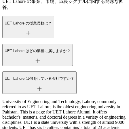
UET Lahore の事業、市場、成長シグナルに関する簡潔な回
答。
UET Lahore の従業員数は？
UET Lahore はどの業種に属しますか？
UET Lahore は何をしている会社ですか？
University of Engineering and Technology, Lahore, commonly
referred to as UET Lahore, is the oldest engineering university in
Pakistan. This is a page for UET Lahore Alumni. It offers
bachelor's, master's, and doctoral degrees in a variety of engineering
disciplines. UET is a state university with a strength of almost 9000
students. UET has six faculties, containing a total of 23 academic