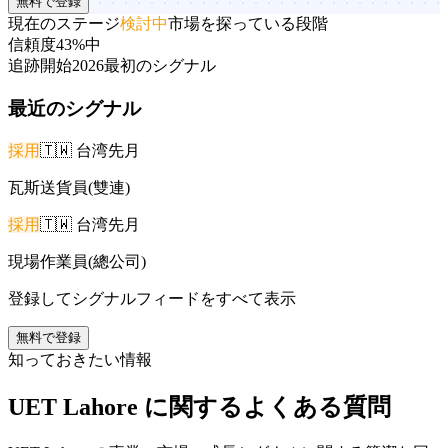
無料で登録
現在のステージ
検討中
市場を探っている段階
信頼度
43%
中
追跡開始
2026
最初のシグナル
最近のシグナル
採用
🇹🇼
台湾
先月
瓦斯送貨員(雙連)
採用
🇹🇼
台湾
先月
現場作業員(總公司)
登録してシグナルフィードをすべて表示
無料で登録
知っておきたい情報
UET Lahore に関するよくある質問