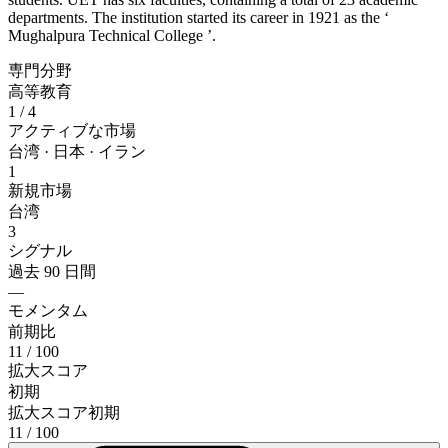
departments. The institution started its career in 1921 as the ‘
Mughalpura Technical College ’.
専門分野
高等教育
1
/ 4
アクティブな市場
台湾 · 日本 · イラン
1
新規市場
台湾
3
シグナル
過去 90 日間
—
モメンタム
前期比
11
/ 100
拡大スコア
初期
拡大スコア
初期
11
/ 100