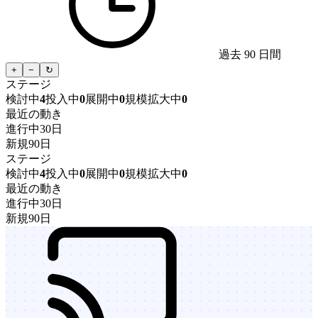
過去 90 日間
+
−
↻
ステージ
検討中
4
投入中
0
展開中
0
規模拡大中
0
最近の動き
進行中
30日
新規
90日
ステージ
検討中
4
投入中
0
展開中
0
規模拡大中
0
最近の動き
進行中
30日
新規
90日