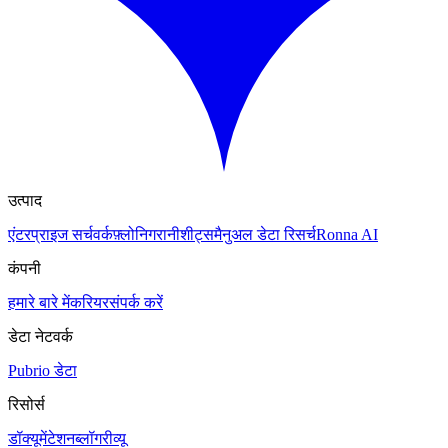
उत्पाद
एंटरप्राइज सर्च
वर्कफ़्लो
निगरानी
शीट्स
मैनुअल डेटा रिसर्च
Ronna AI
कंपनी
हमारे बारे में
करियर
संपर्क करें
डेटा नेटवर्क
Pubrio डेटा
रिसोर्स
डॉक्यूमेंटेशन
ब्लॉग
रीव्यू