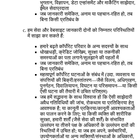
भुगतान, विज्ञापन, डेटा एन्हांसमेंट और मार्केटिंग साझेदार,
ईमेल सेवाप्रदाता
जब जानकारी समेकित, अनाम या पहचान-रहित हो, तब
बिना किसी प्रतिबंध के
हम सेवा और वेबसाइट जानकारी दोनों को निम्नतर परिस्थितियों
में साझा कर सकते हैं:
हमारे बढ़ते कॉर्पोरेट परिवार के अन्य सदस्यों के साथ
धोखाधड़ी, क्रेडिट जोखिम, सुरक्षा या तकनीकी
समस्याओं का पता लगाने/सुलझाने की पहलों में
जब जानकारी समेकित, अनाम या पहचान-रहित हो, तब
बिना प्रतिबंध
महत्वपूर्ण कॉर्पोरेट घटनाओं के संबंध में (उदा. व्यवसाय या
संपत्तियों की बिक्री/हस्तांतरण—जैसे विलय, अधिग्रहण,
पुनर्गठन, दिवालियापन, विघटन या परिसमापन—या किसी
ऐसी घटना की तैयारी में उचित परिश्रम)
जब हमें सद्भावना के साथ विश्वास हो कि ऐसी साझेदारी
अवैध गतिविधियों की जांच, रोकथाम या प्रतिक्रिया हेतु
आवश्यक है; या कानूनी प्रक्रिया/कानूनी आवश्यकताओं
का पालन करने के लिए; या किसी व्यक्ति की शारीरिक
सुरक्षा, हमारी शर्तों (जैसे सेवा की शर्तें) के संभावित
उल्लंघन या तीसरे पक्ष के अधिकारों के उल्लंघन दावों की
स्थितियों में उचित हो; या जब हम अपने, कर्मचारियों,
उपयोगकर्ताओं या अन्य व्यक्तियों/संस्थाओं के अधिकारों,