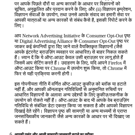
पर आपके पिछले दौरों या अन्य कारकों के आधार पर विज्ञापनों को
सूचित, अनुकूलित और प्रदान करने के लिए; और (ii) विज्ञापन इम्प्रेशन,
विज्ञापन सेवाओं के उपयोग, तथा उनसे आपके संवाद का हमारी सेवा पर
आपकी यात्राओं या अन्य कारकों से संबंध कैसे है, इसकी रिपोर्ट करने के
लिए।
आप Network Advertising Initiative के Consumer Opt-Out पृष्ठ
या Digital Advertising Alliance के Consumer Opt-Out पृष्ठ पर
जाकर कई कंपनियों द्वारा दिए जाने वाले वैयक्तिकृत विज्ञापनों (जैसे
आपके इंटरनेट ब्राउज़िंग व्यवहार पर आधारित) से बाहर निकल सकते
हैं। ध्यान दें कि ये ऑप्ट-आउट केवल उसी ब्राउज़र पर लागू होते हैं
जिसमें आप सेटिंग करते हैं। उदाहरण के लिए, यदि आपने Firefox में
ऑप्ट-आउट किया पर Chrome में उपयोग शुरू किया, तो Chrome में
फिर से यही प्रक्रिया करनी होगी।
इस गोपनीयता नीति में वर्णित ऑप्ट-आउट कुकीज़ को ब्लॉक या हटाते
नहीं हैं, और आपकी ऑनलाइन गतिविधियों से अनुमानित रुचियों पर
आधारित विज्ञापनों के अलावा अन्य उद्देश्यों के लिए कुकीज़/तकनीक के
उपयोग को रोकते नहीं हैं। ऑप्ट-आउट के बाद भी आपके वेब ब्राउज़िंग
गतिविधि से संबंधित डेटा एकत्र किया जा सकता है और आपको विज्ञापन
दिखाई देते रहेंगे। विज्ञापन पृष्ठ की सामग्री या अन्य माध्यमों से प्राप्त
जनसांख्यिकीय जानकारी जैसे अन्य कारकों के आधार पर भी दिखाए जा
सकते हैं।
आपकी पसंद और अपनी सामग्री/जानकारी हटाने का तरीका