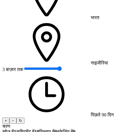
भारत
नाइजीरिया
3 बाज़ार तक
पिछले 90 दिन
+
−
↻
चरण
खोज में
1
कमिटमेंट में
10
विस्तार में
0
स्केलिंग में
0