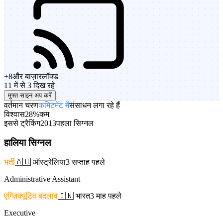
+
8
और बाज़ार
लॉक्ड
11 में से 3 दिख रहे
मुफ्त साइन अप करें
वर्तमान चरण
कमिटमेंट में
संसाधन लगा रहे हैं
विश्वास
28%
कम
इससे ट्रैकिंग
2013
पहला सिग्नल
हालिया सिग्नल
भर्ती
🇦🇺
ऑस्ट्रेलिया
3 सप्ताह पहले
Administrative Assistant
एग्ज़िक्यूटिव बदलाव
🇮🇳
भारत
3 माह पहले
Executive