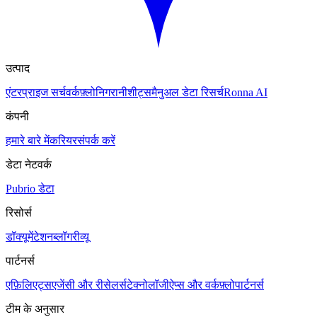
उत्पाद
एंटरप्राइज सर्च
वर्कफ़्लो
निगरानी
शीट्स
मैनुअल डेटा रिसर्च
Ronna AI
कंपनी
हमारे बारे में
करियर
संपर्क करें
डेटा नेटवर्क
Pubrio डेटा
रिसोर्स
डॉक्यूमेंटेशन
ब्लॉग
रीव्यू
पार्टनर्स
एफ़िलिएट्स
एजेंसी और रीसेलर्स
टेक्नोलॉजी
ऐप्स और वर्कफ़्लो
पार्टनर्स
टीम के अनुसार