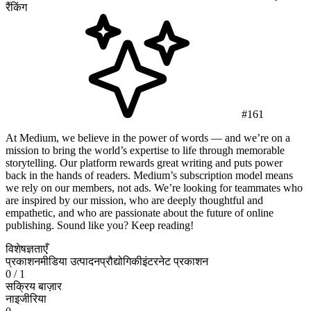
रैंकिंग
#161
At Medium, we believe in the power of words — and we’re on a
mission to bring the world’s expertise to life through memorable
storytelling. Our platform rewards great writing and puts power
back in the hands of readers. Medium’s subscription model means
we rely on our members, not ads. We’re looking for teammates who
are inspired by our mission, who are deeply thoughtful and
empathetic, and who are passionate about the future of online
publishing. Sound like you? Keep reading!
विशेषज्ञताएँ
प्रकाशन
मीडिया उत्पादन
प्रौद्योगिकी
इंटरनेट प्रकाशन
0
/ 1
सक्रिय बाज़ार
नाइजीरिया