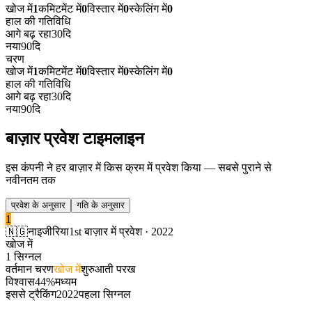
खोज में
1
कमिटमेंट में
0
विस्तार में
0
स्केलिंग में
0
हाल की गतिविधि
आगे बढ़ रहा
30दि
नया
90दि
चरण
खोज में
1
कमिटमेंट में
0
विस्तार में
0
स्केलिंग में
0
हाल की गतिविधि
आगे बढ़ रहा
30दि
नया
90दि
बाज़ार प्रवेश टाइमलाइन
इस कंपनी ने हर बाज़ार में किस क्रम में प्रवेश किया — सबसे पुराने से
नवीनतम तक
प्रवेश के अनुसार
गति के अनुसार
1
🇳🇬
नाइजीरिया
1st बाज़ार में प्रवेश · 2022
खोज में
1 सिग्नल
वर्तमान चरण
खोज में
शुरुआती परख
विश्वास
44%
मध्यम
इससे ट्रैकिंग
2022
पहला सिग्नल