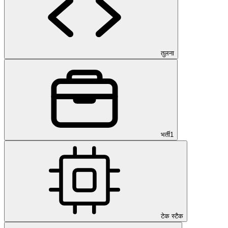
तुलना
भर्ती
1
टेक स्टैक