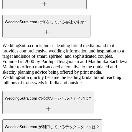
WeddingSutra.com は何をしている会社ですか？
WeddingSutra.com is India's leading bridal media brand that
provides comprehensive wedding information and inspiration to a
target audience of smart, spirited, and sophisticated couples.
Founded in 2000 by Parthip Thyagarajan and Madhulika Sachdeva
Mathur to offer a much-needed alternative to the outdated and
sketchy planning advice being offered by print media,
WeddingSutra quickly became the leading bridal brand reaching
millions of to-be-weds in India and outside.
WeddingSutra.com の公式ソーシャルメディアは？
WeddingSutra.com が利用しているテックスタックは？