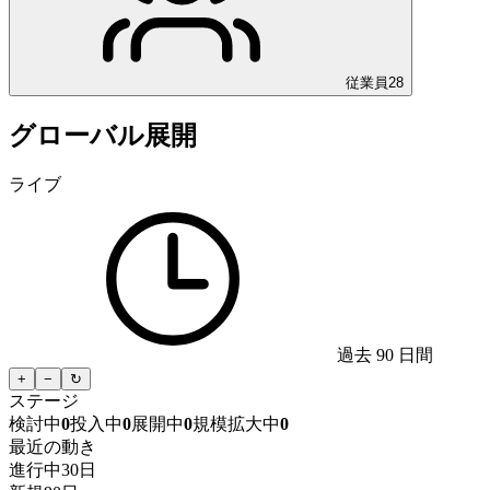
従業員
28
グローバル展開
ライブ
過去 90 日間
+
−
↻
ステージ
検討中
0
投入中
0
展開中
0
規模拡大中
0
最近の動き
進行中
30日