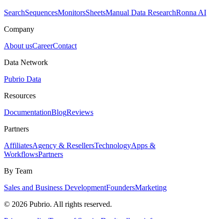
Search
Sequences
Monitors
Sheets
Manual Data Research
Ronna AI
Company
About us
Career
Contact
Data Network
Pubrio Data
Resources
Documentation
Blog
Reviews
Partners
Affiliates
Agency & Resellers
Technology
Apps &
Workflows
Partners
By Team
Sales and Business Development
Founders
Marketing
© 2026 Pubrio. All rights reserved.