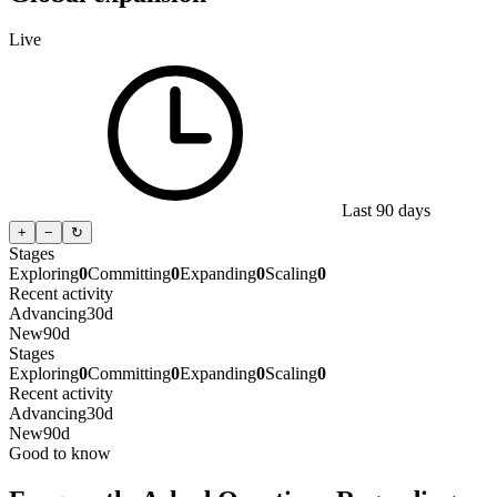
Live
Last 90 days
+
−
↻
Stages
Exploring
0
Committing
0
Expanding
0
Scaling
0
Recent activity
Advancing
30d
New
90d
Stages
Exploring
0
Committing
0
Expanding
0
Scaling
0
Recent activity
Advancing
30d
New
90d
Good to know